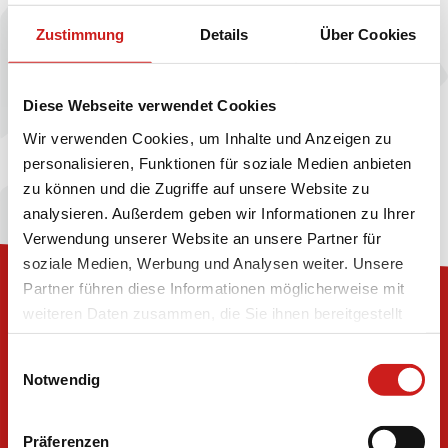
Zustimmung
Details
Über Cookies
Wir sind gespannt, Dich kennenzulernen!
Möchtest Du auch uns kennenlernen? Dann
Diese Webseite verwendet Cookies
bewirb dich – am besten jetzt gleich.
Wir verwenden Cookies, um Inhalte und Anzeigen zu
personalisieren, Funktionen für soziale Medien anbieten
zu können und die Zugriffe auf unsere Website zu
analysieren. Außerdem geben wir Informationen zu Ihrer
Verwendung unserer Website an unsere Partner für
soziale Medien, Werbung und Analysen weiter. Unsere
Partner führen diese Informationen möglicherweise mit
weiteren Daten zusammen, die Sie ihnen bereitgestellt
haben oder die sie im Rahmen Ihrer Nutzung der Dienste
Du tust es nicht nur für Dich!
Einwilligungsauswahl
gesammelt haben.
Notwendig
Egal wo du arbeitest, ob in der Pflege oder in der
Datenschutz
|
Impressum
Frühförderung, in der Flüchtlingsberatung oder in
Präferenzen